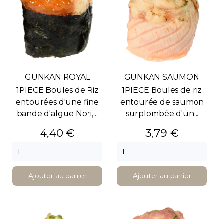
GUNKAN ROYAL
GUNKAN SAUMON
1PIECE Boules de Riz
1PIECE Boules de riz
entourées d'une fine
entourée de saumon
bande d'algue Nori,...
surplombée d'un...
Prix
Prix
4,40 €
3,79 €
Ajouter au panier
Ajouter au panier