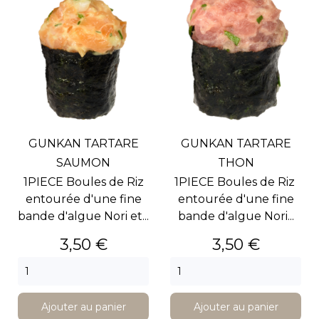
GUNKAN TARTARE
GUNKAN TARTARE
SAUMON
THON
1PIECE Boules de Riz
1PIECE Boules de Riz
entourée d'une fine
entourée d'une fine
bande d'algue Nori et...
bande d'algue Nori...
Prix
Prix
3,50 €
3,50 €
Ajouter au panier
Ajouter au panier