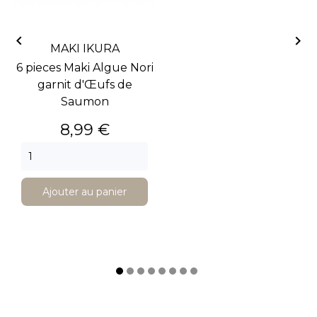


MAKI IKURA
6 pieces Maki Algue Nori
garnit d'Œufs de
Saumon
Prix
8,99 €
Ajouter au panier