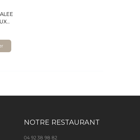
ALEE
X...
er
NOTRE RESTAURANT
04 92 38 98 82