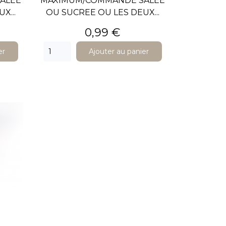
ALEE
MAXIMUM/COMMANDE SALEE
X...
OU SUCREE OU LES DEUX...
Prix
0,99 €
er
Ajouter au panier