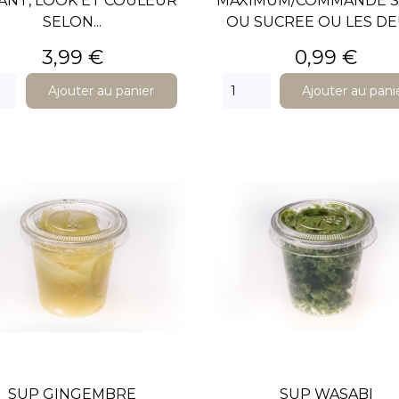
ANT, LOOK ET COULEUR
MAXIMUM/COMMANDE S
SELON...
OU SUCREE OU LES DEU
Prix
Prix
3,99 €
0,99 €
Ajouter au panier
Ajouter au pani
SUP GINGEMBRE
SUP WASABI