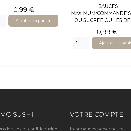
SAUCES
Prix
0,99 €
MAXIMUM/COMMANDE S
OU SUCREE OU LES DEU
Ajouter au panier
Prix
0,99 €
Ajouter au pani
MO SUSHI
VOTRE COMPTE
ns légales et confidentialité
Informations personnelles