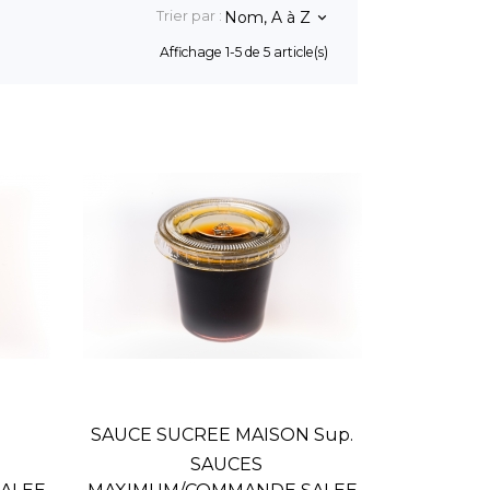
Trier par :
Nom, A à Z
keyboard_arrow_down
Affichage 1-5 de 5 article(s)
SAUCE SUCREE MAISON Sup.
SAUCES