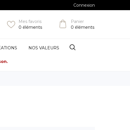
Connexion
Mes favoris
Panier
0
éléments
0
éléments
ÉATIONS
NOS VALEURS
son.